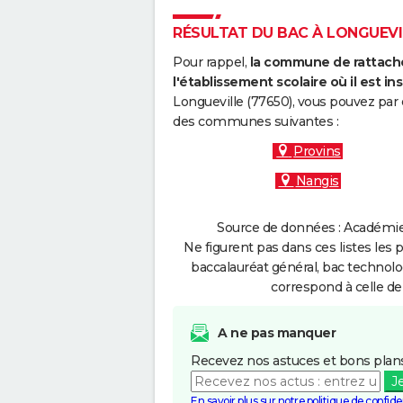
RÉSULTAT DU BAC À LONGUEVIL
Pour rappel,
la commune de rattache
l'établissement scolaire où il est ins
Longueville (77650), vous pouvez par 
des communes suivantes :
Provins
Nangis
Source de données : Académie d
Ne figurent pas dans ces listes les 
baccalauréat général, bac technolo
correspond à celle de
A ne pas manquer
Recevez nos astuces et bons plans
J
En savoir plus sur notre politique de confiden