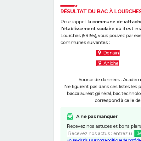
RÉSULTAT DU BAC À LOURCHES 
Pour rappel,
la commune de rattache
l'établissement scolaire où il est ins
Lourches (59156), vous pouvez par exe
communes suivantes :
Denain
Aniche
Source de données : Académie 
Ne figurent pas dans ces listes les 
baccalauréat général, bac technolo
correspond à celle de
A ne pas manquer
Recevez nos astuces et bons plans
J
En savoir plus sur notre politique de confiden