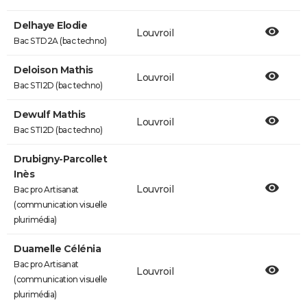
Delhaye Elodie
Louvroil
Bac STD2A (bac techno)
Deloison Mathis
Louvroil
Bac STI2D (bac techno)
Dewulf Mathis
Louvroil
Bac STI2D (bac techno)
Drubigny-Parcollet
Inès
Louvroil
Bac pro Artisanat
(communication visuelle
plurimédia)
Duamelle Célénia
Bac pro Artisanat
Louvroil
(communication visuelle
plurimédia)