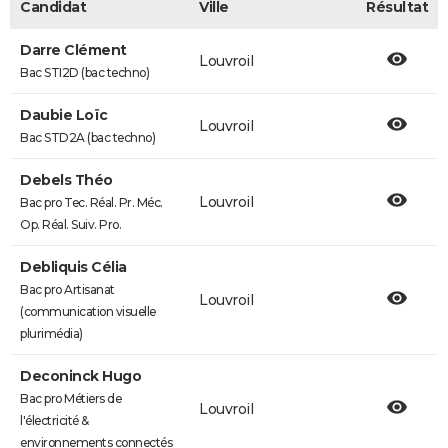
Candidat
Ville
Résultat
Darre Clément
Louvroil
Bac STI2D (bac techno)
Daubie Loïc
Louvroil
Bac STD2A (bac techno)
Debels Théo
Louvroil
Bac pro Tec. Réal. Pr. Méc.
Op. Réal. Suiv. Pro.
Debliquis Célia
Bac pro Artisanat
Louvroil
(communication visuelle
plurimédia)
Deconinck Hugo
Bac pro Métiers de
Louvroil
l'électricité &
environnements connectés