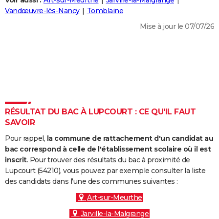
Voir aussi :
Art-sur-Meurthe
Jarville-la-Malgrange
City break
Voyage de noces
Climat
Destinations
Voyage nature
Forum
+
Vandœuvre-lès-Nancy
Tomblaine
PHOTO
Mise à jour le 07/07/26
GUIDES D'ACHAT
BONS PLANS
CARTE DE VOEUX
Carte Bonne année
Carte Pâques
Carte de Noël
Carte Saint-Valentin
Carte d'anniversaire
DICTIONNAIRE
Biographies
Expressions
Dictionnaire
Citations
Proverbes
RÉSULTAT DU BAC À LUPCOURT : CE QU'IL FAUT
PROGRAMME TV
SAVOIR
COPAINS D'AVANT
Pour rappel,
la commune de rattachement d'un candidat au
Se connecter
Collèges
Universités
Service militaire
S'inscrire
Lycées
Primaires
Entreprises
Avis de recherche
bac correspond à celle de l'établissement scolaire où il est
AVIS DE DÉCÈS
inscrit
. Pour trouver des résultats du bac à proximité de
Lupcourt (54210), vous pouvez par exemple consulter la liste
FORUM
des candidats dans l'une des communes suivantes :
Lifestyle
Sport
Television
Cinema
Bricolage
Culture
Auto
Voyage
Art-sur-Meurthe
Jarville-la-Malgrange