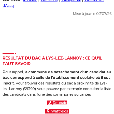
Voir aussi :
Roubaix
Wattrelos
Wasquehal
Villeneuve-
City break
Voyage de noces
Climat
Destinations
Voyage nature
Forum
+
d'Ascq
PHOTO
Mise à jour le 07/07/26
GUIDES D'ACHAT
BONS PLANS
CARTE DE VOEUX
Carte Bonne année
Carte Pâques
Carte de Noël
Carte Saint-Valentin
Carte d'anniversaire
DICTIONNAIRE
Biographies
Expressions
Dictionnaire
Citations
Proverbes
RÉSULTAT DU BAC À LYS-LEZ-LANNOY : CE QU'IL
PROGRAMME TV
FAUT SAVOIR
COPAINS D'AVANT
Pour rappel,
la commune de rattachement d'un candidat au
Se connecter
Collèges
Universités
Service militaire
S'inscrire
Lycées
Primaires
Entreprises
Avis de recherche
bac correspond à celle de l'établissement scolaire où il est
AVIS DE DÉCÈS
inscrit
. Pour trouver des résultats du bac à proximité de Lys-
lez-Lannoy (59390), vous pouvez par exemple consulter la liste
FORUM
des candidats dans l'une des communes suivantes :
Lifestyle
Sport
Television
Cinema
Bricolage
Culture
Auto
Voyage
Roubaix
Wattrelos