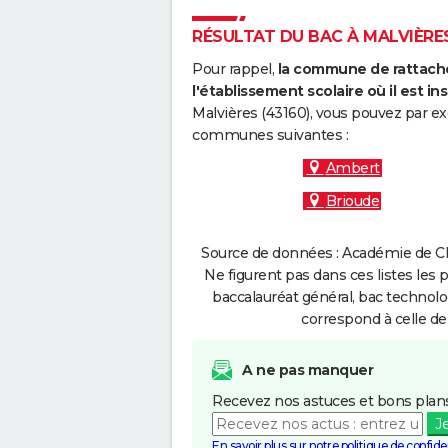
RÉSULTAT DU BAC À MALVIÈRES 
Pour rappel,
la commune de rattache
l'établissement scolaire où il est ins
Malvières (43160), vous pouvez par ex
communes suivantes :
Ambert
Brioude
Source de données : Académie de Cl
Ne figurent pas dans ces listes les 
baccalauréat général, bac technolo
correspond à celle de
A ne pas manquer
Recevez nos astuces et bons plans
J
En savoir plus sur notre politique de confiden