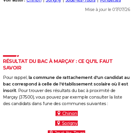
Voir aussi :
Chinon
Sorigny
Joué-lès-Tours
Fondettes
City break
Voyage de noces
Climat
Destinations
Voyage nature
Forum
+
PHOTO
Mise à jour le 07/07/26
GUIDES D'ACHAT
BONS PLANS
CARTE DE VOEUX
Carte Bonne année
Carte Pâques
Carte de Noël
Carte Saint-Valentin
Carte d'anniversaire
DICTIONNAIRE
RÉSULTAT DU BAC À MARÇAY : CE QU'IL FAUT
Biographies
Expressions
Dictionnaire
Citations
Proverbes
SAVOIR
PROGRAMME TV
Pour rappel,
la commune de rattachement d'un candidat au
COPAINS D'AVANT
bac correspond à celle de l'établissement scolaire où il est
Se connecter
Collèges
Universités
Service militaire
S'inscrire
Lycées
Primaires
Entreprises
Avis de recherche
inscrit
. Pour trouver des résultats du bac à proximité de
AVIS DE DÉCÈS
Marçay (37500), vous pouvez par exemple consulter la liste
des candidats dans l'une des communes suivantes :
FORUM
Chinon
Lifestyle
Sport
Television
Cinema
Bricolage
Culture
Auto
Voyage
Sorigny