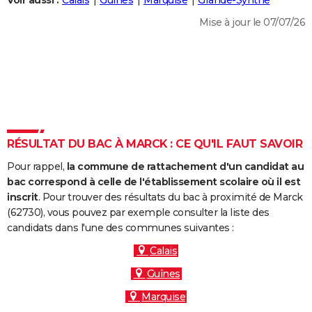
Voir aussi :
Calais
Guînes
Marquise
Grande-Synthe
City break
Voyage de noces
Climat
Destinations
Voyage nature
Forum
+
PHOTO
Mise à jour le 07/07/26
GUIDES D'ACHAT
BONS PLANS
CARTE DE VOEUX
Carte Bonne année
Carte Pâques
Carte de Noël
Carte Saint-Valentin
Carte d'anniversaire
DICTIONNAIRE
RÉSULTAT DU BAC À MARCK : CE QU'IL FAUT SAVOIR
Biographies
Expressions
Dictionnaire
Citations
Proverbes
PROGRAMME TV
Pour rappel,
la commune de rattachement d'un candidat au
bac correspond à celle de l'établissement scolaire où il est
COPAINS D'AVANT
inscrit
. Pour trouver des résultats du bac à proximité de Marck
Se connecter
Collèges
Universités
Service militaire
S'inscrire
Lycées
Primaires
Entreprises
Avis de recherche
(62730), vous pouvez par exemple consulter la liste des
AVIS DE DÉCÈS
candidats dans l'une des communes suivantes :
FORUM
Calais
Lifestyle
Sport
Television
Cinema
Bricolage
Culture
Auto
Voyage
Guînes
Marquise