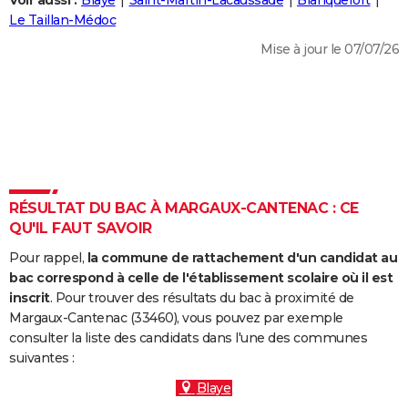
Voir aussi :
Blaye
Saint-Martin-Lacaussade
Blanquefort
City break
Voyage de noces
Climat
Destinations
Voyage nature
Forum
+
Le Taillan-Médoc
PHOTO
Mise à jour le 07/07/26
GUIDES D'ACHAT
BONS PLANS
CARTE DE VOEUX
Carte Bonne année
Carte Pâques
Carte de Noël
Carte Saint-Valentin
Carte d'anniversaire
DICTIONNAIRE
Biographies
Expressions
Dictionnaire
Citations
Proverbes
RÉSULTAT DU BAC À MARGAUX-CANTENAC : CE
PROGRAMME TV
QU'IL FAUT SAVOIR
COPAINS D'AVANT
Pour rappel,
la commune de rattachement d'un candidat au
Se connecter
Collèges
Universités
Service militaire
S'inscrire
Lycées
Primaires
Entreprises
Avis de recherche
bac correspond à celle de l'établissement scolaire où il est
AVIS DE DÉCÈS
inscrit
. Pour trouver des résultats du bac à proximité de
Margaux-Cantenac (33460), vous pouvez par exemple
FORUM
consulter la liste des candidats dans l'une des communes
Lifestyle
Sport
Television
Cinema
Bricolage
Culture
Auto
Voyage
suivantes :
Blaye