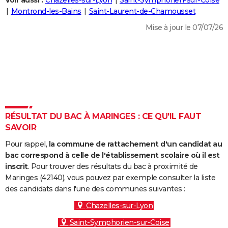
Voir aussi :
Chazelles-sur-Lyon
Saint-Symphorien-sur-Coise
City break
Voyage de noces
Climat
Destinations
Voyage nature
Forum
+
Montrond-les-Bains
Saint-Laurent-de-Chamousset
PHOTO
Mise à jour le 07/07/26
GUIDES D'ACHAT
BONS PLANS
CARTE DE VOEUX
Carte Bonne année
Carte Pâques
Carte de Noël
Carte Saint-Valentin
Carte d'anniversaire
DICTIONNAIRE
Biographies
Expressions
Dictionnaire
Citations
Proverbes
RÉSULTAT DU BAC À MARINGES : CE QU'IL FAUT
PROGRAMME TV
SAVOIR
COPAINS D'AVANT
Pour rappel,
la commune de rattachement d'un candidat au
Se connecter
Collèges
Universités
Service militaire
S'inscrire
Lycées
Primaires
Entreprises
Avis de recherche
bac correspond à celle de l'établissement scolaire où il est
AVIS DE DÉCÈS
inscrit
. Pour trouver des résultats du bac à proximité de
Maringes (42140), vous pouvez par exemple consulter la liste
FORUM
des candidats dans l'une des communes suivantes :
Lifestyle
Sport
Television
Cinema
Bricolage
Culture
Auto
Voyage
Chazelles-sur-Lyon
Saint-Symphorien-sur-Coise