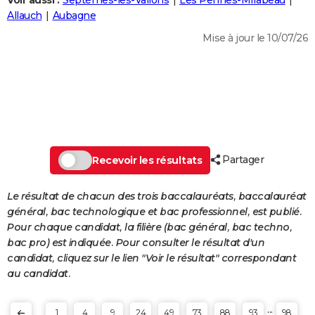
Voir aussi :
Septèmes-les-Vallons
Les Pennes-Mirabeau
City break
Voyage de noces
Climat
Destinations
Voyage nature
Forum
+
Allauch
Aubagne
PHOTO
Mise à jour le 10/07/26
GUIDES D'ACHAT
BONS PLANS
CARTE DE VOEUX
Carte Bonne année
Carte Pâques
Carte de Noël
Carte Saint-Valentin
Carte d'anniversaire
DICTIONNAIRE
Biographies
Expressions
Dictionnaire
Citations
Proverbes
Partager
PROGRAMME TV
Recevoir les résultats
COPAINS D'AVANT
Le résultat de chacun des trois baccalauréats, baccalauréat
général, bac technologique et bac professionnel, est publié.
Se connecter
Collèges
Universités
Service militaire
S'inscrire
Lycées
Primaires
Entreprises
Avis de recherche
AVIS DE DÉCÈS
Pour chaque candidat, la filière (bac général, bac techno,
bac pro) est indiquée. Pour consulter le résultat d'un
FORUM
candidat, cliquez sur le lien "Voir le résultat" correspondant
Lifestyle
Sport
Television
Cinema
Bricolage
Culture
Auto
Voyage
au candidat.
...
1
4
9
24
49
73
88
93
98