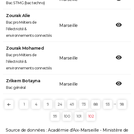
Bac STMG (bac techno)
Zourak Alie
Bac pro Métiers de
Marseille
l'électricité &
environnements connectés
Zourak Mohamed
Bac pro Métiers de
Marseille
l'électricité &
environnements connectés
Zrikem Botayna
Marseille
Bac général
...
1
4
9
24
49
73
88
93
98
99
100
101
102
Source de données : Académie d'Aix-Marseille - Ministère de