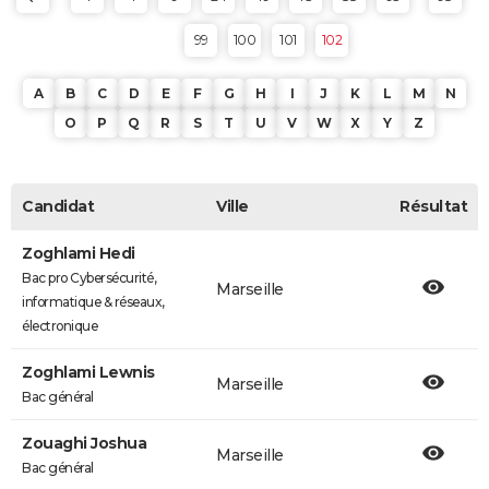
99
100
101
102
A
B
C
D
E
F
G
H
I
J
K
L
M
N
O
P
Q
R
S
T
U
V
W
X
Y
Z
Candidat
Ville
Résultat
Zoghlami Hedi
Bac pro Cybersécurité,
Marseille
informatique & réseaux,
électronique
Zoghlami Lewnis
Marseille
Bac général
Zouaghi Joshua
Marseille
Bac général