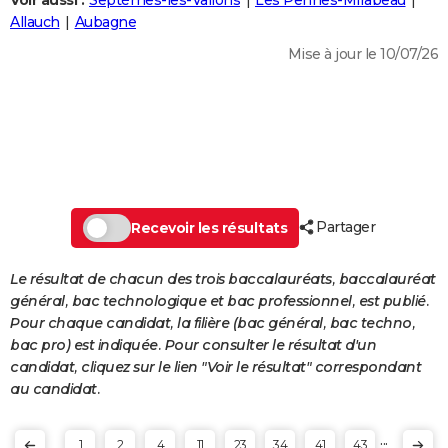
Voir aussi :
Septèmes-les-Vallons
Les Pennes-Mirabeau
City break
Voyage de noces
Climat
Destinations
Voyage nature
Forum
+
Allauch
Aubagne
PHOTO
Mise à jour le 10/07/26
GUIDES D'ACHAT
BONS PLANS
CARTE DE VOEUX
Carte Bonne année
Carte Pâques
Carte de Noël
Carte Saint-Valentin
Carte d'anniversaire
DICTIONNAIRE
Biographies
Expressions
Dictionnaire
Citations
Proverbes
Partager
PROGRAMME TV
Recevoir les résultats
COPAINS D'AVANT
Le résultat de chacun des trois baccalauréats, baccalauréat
général, bac technologique et bac professionnel, est publié.
Se connecter
Collèges
Universités
Service militaire
S'inscrire
Lycées
Primaires
Entreprises
Avis de recherche
AVIS DE DÉCÈS
Pour chaque candidat, la filière (bac général, bac techno,
bac pro) est indiquée. Pour consulter le résultat d'un
FORUM
candidat, cliquez sur le lien "Voir le résultat" correspondant
Lifestyle
Sport
Television
Cinema
Bricolage
Culture
Auto
Voyage
au candidat.
...
1
2
4
11
23
34
41
43