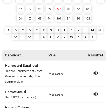
46
47
48
49
50
51
52
53
54
55
62
74
86
94
96
102
A
B
C
D
E
F
G
H
I
J
K
L
M
N
O
P
Q
R
S
T
U
V
W
X
Y
Z
Candidat
Ville
Résultat
Hamrouni Sarahoui
Bac pro Commerce et vente :
Marseille
Prospection clientèle, offre
commerciale
Hamwi Joud
Marseille
Bac STI2D (bac techno)
Hamza Orlane