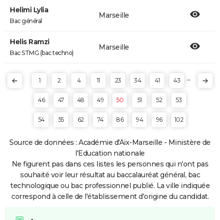
Helimi Lylia
Marseille
Bac général
Helis Ramzi
Marseille
Bac STMG (bac techno)
...
1
2
4
11
23
34
41
43
46
47
48
49
50
51
52
53
54
55
62
74
86
94
96
102
Source de données : Académie d'Aix-Marseille - Ministère de
l'Education nationale
Ne figurent pas dans ces listes les personnes qui n'ont pas
souhaité voir leur résultat au baccalauréat général, bac
technologique ou bac professionnel publié. La ville indiquée
correspond à celle de l'établissement d'origine du candidat.