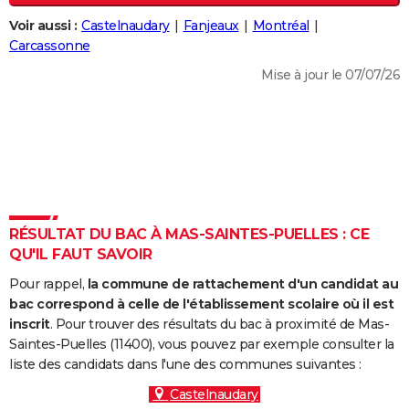
City break
Voyage de noces
Climat
Destinations
Voyage nature
Forum
+
PHOTO
Voir aussi :
Castelnaudary
Fanjeaux
Montréal
Carcassonne
GUIDES D'ACHAT
Mise à jour le 07/07/26
BONS PLANS
CARTE DE VOEUX
Carte Bonne année
Carte Pâques
Carte de Noël
Carte Saint-Valentin
Carte d'anniversaire
DICTIONNAIRE
Biographies
Expressions
Dictionnaire
Citations
Proverbes
PROGRAMME TV
RÉSULTAT DU BAC À MAS-SAINTES-PUELLES : CE
COPAINS D'AVANT
QU'IL FAUT SAVOIR
Se connecter
Collèges
Universités
Service militaire
S'inscrire
Lycées
Primaires
Entreprises
Avis de recherche
AVIS DE DÉCÈS
Pour rappel,
la commune de rattachement d'un candidat au
bac correspond à celle de l'établissement scolaire où il est
FORUM
inscrit
. Pour trouver des résultats du bac à proximité de Mas-
Saintes-Puelles (11400), vous pouvez par exemple consulter la
Lifestyle
Sport
Television
Cinema
Bricolage
Culture
Auto
Voyage
liste des candidats dans l'une des communes suivantes :
Castelnaudary