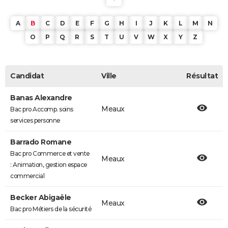
A
B
C
D
E
F
G
H
I
J
K
L
M
N
O
P
Q
R
S
T
U
V
W
X
Y
Z
Candidat
Ville
Résultat
Banas Alexandre
Meaux
Bac pro Accomp. soins
services personne
Barrado Romane
Bac pro Commerce et vente
Meaux
: Animation, gestion espace
commercial
Becker Abigaële
Meaux
Bac pro Métiers de la sécurité