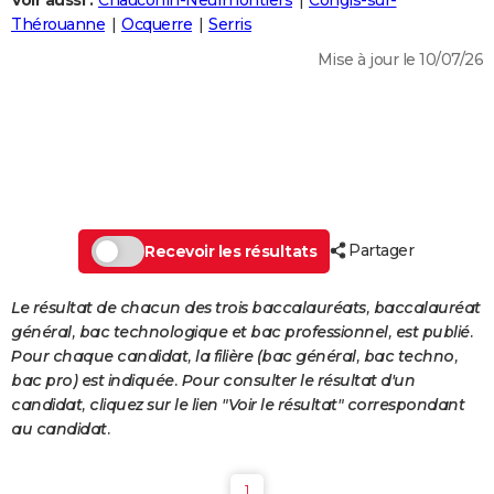
Voir aussi :
Chauconin-Neufmontiers
Congis-sur-
City break
Voyage de noces
Climat
Destinations
Voyage nature
Forum
+
Thérouanne
Ocquerre
Serris
PHOTO
Mise à jour le 10/07/26
GUIDES D'ACHAT
BONS PLANS
CARTE DE VOEUX
Carte Bonne année
Carte Pâques
Carte de Noël
Carte Saint-Valentin
Carte d'anniversaire
DICTIONNAIRE
Biographies
Expressions
Dictionnaire
Citations
Proverbes
Partager
PROGRAMME TV
Recevoir les résultats
COPAINS D'AVANT
Le résultat de chacun des trois baccalauréats, baccalauréat
général, bac technologique et bac professionnel, est publié.
Se connecter
Collèges
Universités
Service militaire
S'inscrire
Lycées
Primaires
Entreprises
Avis de recherche
AVIS DE DÉCÈS
Pour chaque candidat, la filière (bac général, bac techno,
bac pro) est indiquée. Pour consulter le résultat d'un
FORUM
candidat, cliquez sur le lien "Voir le résultat" correspondant
Lifestyle
Sport
Television
Cinema
Bricolage
Culture
Auto
Voyage
au candidat.
1