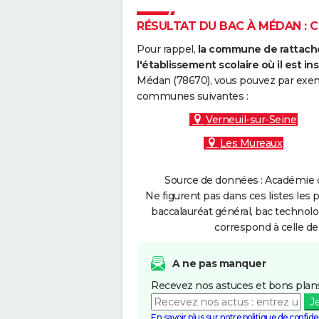
RÉSULTAT DU BAC À MÉDAN : C
Pour rappel,
la commune de rattache
l'établissement scolaire où il est ins
Médan (78670), vous pouvez par exemp
communes suivantes :
Verneuil-sur-Seine
Les Mureaux
Source de données : Académie de
Ne figurent pas dans ces listes les 
baccalauréat général, bac technolo
correspond à celle de
A ne pas manquer
Recevez nos astuces et bons plans
J
En savoir plus sur notre politique de confiden