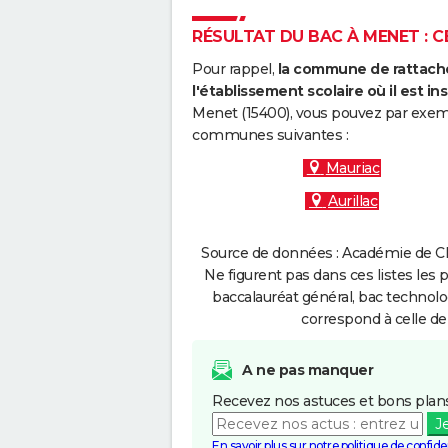
RÉSULTAT DU BAC À MENET : C
Pour rappel,
la commune de rattache
l'établissement scolaire où il est ins
Menet (15400), vous pouvez par exempl
communes suivantes :
Mauriac
Aurillac
Source de données : Académie de Cl
Ne figurent pas dans ces listes les 
baccalauréat général, bac technolo
correspond à celle de
A ne pas manquer
Recevez nos astuces et bons plans
J
En savoir plus sur notre politique de confiden