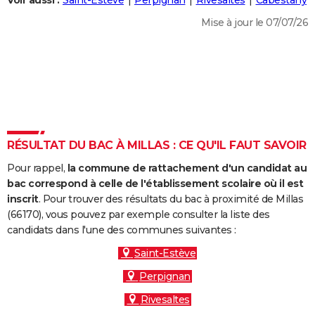
Voir aussi :
Saint-Estève
Perpignan
Rivesaltes
Cabestany
City break
Voyage de noces
Climat
Destinations
Voyage nature
Forum
+
PHOTO
Mise à jour le 07/07/26
GUIDES D'ACHAT
BONS PLANS
CARTE DE VOEUX
Carte Bonne année
Carte Pâques
Carte de Noël
Carte Saint-Valentin
Carte d'anniversaire
DICTIONNAIRE
RÉSULTAT DU BAC À MILLAS : CE QU'IL FAUT SAVOIR
Biographies
Expressions
Dictionnaire
Citations
Proverbes
PROGRAMME TV
Pour rappel,
la commune de rattachement d'un candidat au
bac correspond à celle de l'établissement scolaire où il est
COPAINS D'AVANT
inscrit
. Pour trouver des résultats du bac à proximité de Millas
Se connecter
Collèges
Universités
Service militaire
S'inscrire
Lycées
Primaires
Entreprises
Avis de recherche
(66170), vous pouvez par exemple consulter la liste des
AVIS DE DÉCÈS
candidats dans l'une des communes suivantes :
FORUM
Saint-Estève
Lifestyle
Sport
Television
Cinema
Bricolage
Culture
Auto
Voyage
Perpignan
Rivesaltes