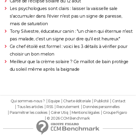
Carte de l'éclipse solaire du 12 août
Les psychologues sont clairs : laisser la vaisselle sale
s'accumuler dans l'évier n'est pas un signe de paresse,
mais de saturation
Tony Silvestre, éducateur canin : "un chien qui éternue n'est
pas malade, c'est un signe pour dire qu'il est heureux"
Ce chef étoilé est formel : voici les 3 détails à vérifier pour
choisir un bon melon
Meilleur que la crème solaire ? Ce maillot de bain protège
du soleil même après la baignade
Qui sommes-nous ?
Equipe
Charte éditoriale
Publicité
Contact
Tous les articles
RSS
Recrutement
Données personnelles
Paramétrer les cookies
Gérer Utiq
Mentions légales
Groupe Figaro
© 2026 CCM Benchmark