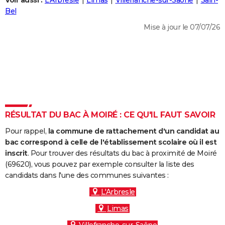
Voir aussi :
L'Arbresle
Limas
Villefranche-sur-Saône
Sain-
City break
Voyage de noces
Climat
Destinations
Voyage nature
Forum
+
Bel
PHOTO
Mise à jour le 07/07/26
GUIDES D'ACHAT
BONS PLANS
CARTE DE VOEUX
Carte Bonne année
Carte Pâques
Carte de Noël
Carte Saint-Valentin
Carte d'anniversaire
DICTIONNAIRE
Biographies
Expressions
Dictionnaire
Citations
Proverbes
RÉSULTAT DU BAC À MOIRÉ : CE QU'IL FAUT SAVOIR
PROGRAMME TV
Pour rappel,
la commune de rattachement d'un candidat au
COPAINS D'AVANT
bac correspond à celle de l'établissement scolaire où il est
Se connecter
Collèges
Universités
Service militaire
S'inscrire
Lycées
Primaires
Entreprises
Avis de recherche
inscrit
. Pour trouver des résultats du bac à proximité de Moiré
AVIS DE DÉCÈS
(69620), vous pouvez par exemple consulter la liste des
candidats dans l'une des communes suivantes :
FORUM
L'Arbresle
Lifestyle
Sport
Television
Cinema
Bricolage
Culture
Auto
Voyage
Limas