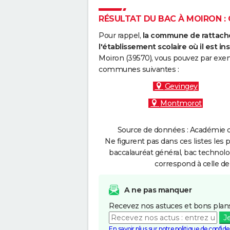
RÉSULTAT DU BAC À MOIRON : 
Pour rappel,
la commune de rattache
l'établissement scolaire où il est ins
Moiron (39570), vous pouvez par exemp
communes suivantes :
Gevingey
Montmorot
Source de données : Académie d
Ne figurent pas dans ces listes les 
baccalauréat général, bac technolo
correspond à celle de
A ne pas manquer
Recevez nos astuces et bons plans
J
En savoir plus sur notre politique de confiden