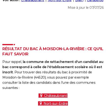
Voir aussi :
Châteaubriant
Nort-sur-Erdre
Blain
Carquefou
City break
Voyage de noces
Climat
Destinations
Voyage nature
Forum
+
PHOTO
Mise à jour le 07/07/26
GUIDES D'ACHAT
BONS PLANS
CARTE DE VOEUX
Carte Bonne année
Carte Pâques
Carte de Noël
Carte Saint-Valentin
Carte d'anniversaire
DICTIONNAIRE
RÉSULTAT DU BAC À MOISDON-LA-RIVIÈRE : CE QU'IL
Biographies
Expressions
Dictionnaire
Citations
Proverbes
FAUT SAVOIR
PROGRAMME TV
Pour rappel,
la commune de rattachement d'un candidat au
COPAINS D'AVANT
bac correspond à celle de l'établissement scolaire où il est
Se connecter
Collèges
Universités
Service militaire
S'inscrire
Lycées
Primaires
Entreprises
Avis de recherche
inscrit
. Pour trouver des résultats du bac à proximité de
AVIS DE DÉCÈS
Moisdon-la-Rivière (44520), vous pouvez par exemple
consulter la liste des candidats dans l'une des communes
FORUM
suivantes :
Lifestyle
Sport
Television
Cinema
Bricolage
Culture
Auto
Voyage
Châteaubriant
Nort-sur-Erdre