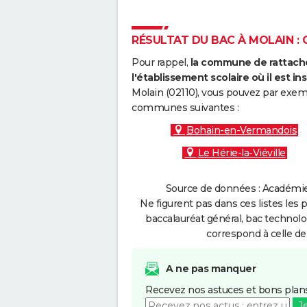
RÉSULTAT DU BAC À MOLAIN : 
Pour rappel,
la commune de rattache
l'établissement scolaire où il est ins
Molain (02110), vous pouvez par exemp
communes suivantes :
Bohain-en-Vermandois
Le Hérie-la-Viéville
Source de données : Académie 
Ne figurent pas dans ces listes les 
baccalauréat général, bac technolo
correspond à celle de
A ne pas manquer
Recevez nos astuces et bons plans
J