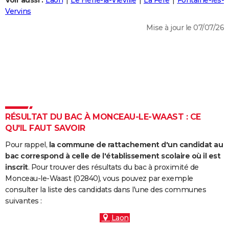
Voir aussi :
Laon
Le Hérie-la-Viéville
La Fère
Fontaine-lès-
City break
Voyage de noces
Climat
Destinations
Voyage nature
Forum
+
Vervins
PHOTO
Mise à jour le 07/07/26
GUIDES D'ACHAT
BONS PLANS
CARTE DE VOEUX
Carte Bonne année
Carte Pâques
Carte de Noël
Carte Saint-Valentin
Carte d'anniversaire
DICTIONNAIRE
Biographies
Expressions
Dictionnaire
Citations
Proverbes
RÉSULTAT DU BAC À MONCEAU-LE-WAAST : CE
PROGRAMME TV
QU'IL FAUT SAVOIR
COPAINS D'AVANT
Pour rappel,
la commune de rattachement d'un candidat au
Se connecter
Collèges
Universités
Service militaire
S'inscrire
Lycées
Primaires
Entreprises
Avis de recherche
bac correspond à celle de l'établissement scolaire où il est
AVIS DE DÉCÈS
inscrit
. Pour trouver des résultats du bac à proximité de
Monceau-le-Waast (02840), vous pouvez par exemple
FORUM
consulter la liste des candidats dans l'une des communes
Lifestyle
Sport
Television
Cinema
Bricolage
Culture
Auto
Voyage
suivantes :
Laon