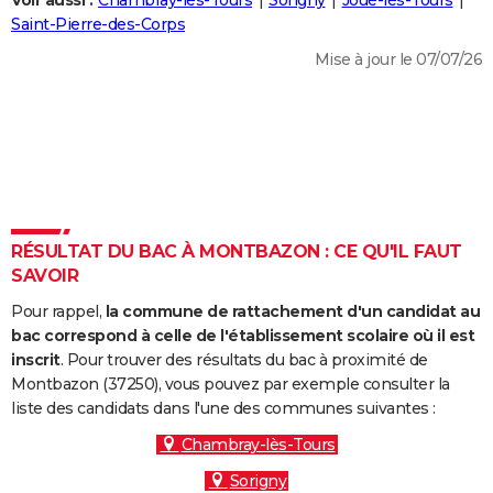
Voir aussi :
Chambray-lès-Tours
Sorigny
Joué-lès-Tours
City break
Voyage de noces
Climat
Destinations
Voyage nature
Forum
+
Saint-Pierre-des-Corps
PHOTO
Mise à jour le 07/07/26
GUIDES D'ACHAT
BONS PLANS
CARTE DE VOEUX
Carte Bonne année
Carte Pâques
Carte de Noël
Carte Saint-Valentin
Carte d'anniversaire
DICTIONNAIRE
Biographies
Expressions
Dictionnaire
Citations
Proverbes
RÉSULTAT DU BAC À MONTBAZON : CE QU'IL FAUT
PROGRAMME TV
SAVOIR
COPAINS D'AVANT
Pour rappel,
la commune de rattachement d'un candidat au
Se connecter
Collèges
Universités
Service militaire
S'inscrire
Lycées
Primaires
Entreprises
Avis de recherche
bac correspond à celle de l'établissement scolaire où il est
AVIS DE DÉCÈS
inscrit
. Pour trouver des résultats du bac à proximité de
Montbazon (37250), vous pouvez par exemple consulter la
FORUM
liste des candidats dans l'une des communes suivantes :
Lifestyle
Sport
Television
Cinema
Bricolage
Culture
Auto
Voyage
Chambray-lès-Tours
Sorigny