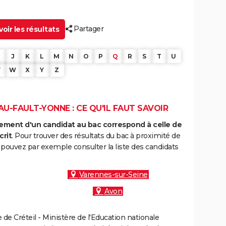
Partager
oir les résultats
J
K
L
M
N
O
P
Q
R
S
T
U
V
W
X
Y
Z
U-FAULT-YONNE : CE QU'IL FAUT SAVOIR
ment d'un candidat au bac correspond à celle de
crit
. Pour trouver des résultats du bac à proximité de
pouvez par exemple consulter la liste des candidats
:
Varennes-sur-Seine
Avon
e Créteil - Ministère de l'Education nationale