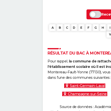
Recev
A
B
C
D
E
F
G
H
I
RÉSULTAT DU BAC À MONTEREA
Pour rappel,
la commune de rattache
l'établissement scolaire où il est ins
Montereau-Fault-Yonne (77130), vous 
dans l'une des communes suivantes 
Saint-Germain-Laval
Champagne-sur-Seine
Source de données : Académie d