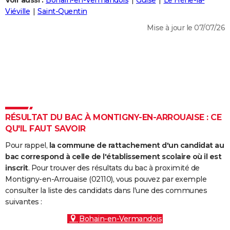
Voir aussi :
Bohain-en-Vermandois
Guise
Le Hérie-la-
City break
Voyage de noces
Climat
Destinations
Voyage nature
Forum
+
Viéville
Saint-Quentin
PHOTO
Mise à jour le 07/07/26
GUIDES D'ACHAT
BONS PLANS
CARTE DE VOEUX
Carte Bonne année
Carte Pâques
Carte de Noël
Carte Saint-Valentin
Carte d'anniversaire
DICTIONNAIRE
Biographies
Expressions
Dictionnaire
Citations
Proverbes
RÉSULTAT DU BAC À MONTIGNY-EN-ARROUAISE : CE
PROGRAMME TV
QU'IL FAUT SAVOIR
COPAINS D'AVANT
Pour rappel,
la commune de rattachement d'un candidat au
Se connecter
Collèges
Universités
Service militaire
S'inscrire
Lycées
Primaires
Entreprises
Avis de recherche
bac correspond à celle de l'établissement scolaire où il est
AVIS DE DÉCÈS
inscrit
. Pour trouver des résultats du bac à proximité de
Montigny-en-Arrouaise (02110), vous pouvez par exemple
FORUM
consulter la liste des candidats dans l'une des communes
Lifestyle
Sport
Television
Cinema
Bricolage
Culture
Auto
Voyage
suivantes :
Bohain-en-Vermandois