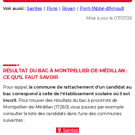
City break
Voyage de noces
Climat
Destinations
Voyage nature
Forum
+
PHOTO
Voir aussi :
Saintes
Pons
Royan
Pont-l'Abbé-d'Arnoult
Mise à jour le 07/07/26
GUIDES D'ACHAT
BONS PLANS
CARTE DE VOEUX
Carte Bonne année
Carte Pâques
Carte de Noël
Carte Saint-Valentin
Carte d'anniversaire
DICTIONNAIRE
Biographies
Expressions
Dictionnaire
Citations
Proverbes
PROGRAMME TV
RÉSULTAT DU BAC À MONTPELLIER-DE-MÉDILLAN :
CE QU'IL FAUT SAVOIR
COPAINS D'AVANT
Pour rappel,
la commune de rattachement d'un candidat au
Se connecter
Collèges
Universités
Service militaire
S'inscrire
Lycées
Primaires
Entreprises
Avis de recherche
AVIS DE DÉCÈS
bac correspond à celle de l'établissement scolaire où il est
inscrit
. Pour trouver des résultats du bac à proximité de
FORUM
Montpellier-de-Médillan (17260), vous pouvez par exemple
consulter la liste des candidats dans l'une des communes
Lifestyle
Sport
Television
Cinema
Bricolage
Culture
Auto
Voyage
suivantes :
Saintes