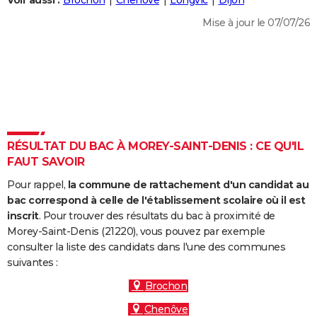
Voir aussi :
Brochon
Chenôve
Longvic
Dijon
City break
Voyage de noces
Climat
Destinations
Voyage nature
Forum
+
PHOTO
Mise à jour le 07/07/26
GUIDES D'ACHAT
BONS PLANS
CARTE DE VOEUX
Carte Bonne année
Carte Pâques
Carte de Noël
Carte Saint-Valentin
Carte d'anniversaire
DICTIONNAIRE
RÉSULTAT DU BAC À MOREY-SAINT-DENIS : CE QU'IL
Biographies
Expressions
Dictionnaire
Citations
Proverbes
FAUT SAVOIR
PROGRAMME TV
Pour rappel,
la commune de rattachement d'un candidat au
COPAINS D'AVANT
bac correspond à celle de l'établissement scolaire où il est
Se connecter
Collèges
Universités
Service militaire
S'inscrire
Lycées
Primaires
Entreprises
Avis de recherche
inscrit
. Pour trouver des résultats du bac à proximité de
AVIS DE DÉCÈS
Morey-Saint-Denis (21220), vous pouvez par exemple
consulter la liste des candidats dans l'une des communes
FORUM
suivantes :
Lifestyle
Sport
Television
Cinema
Bricolage
Culture
Auto
Voyage
Brochon
Chenôve