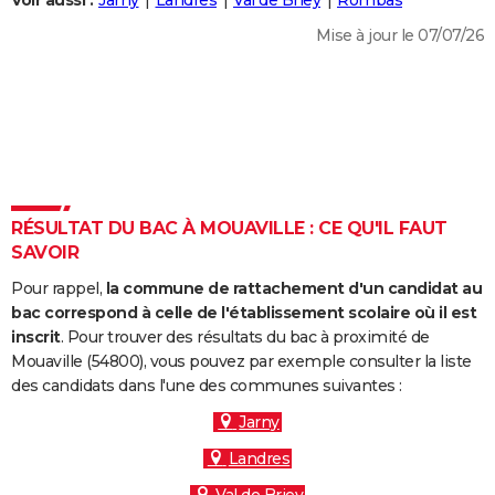
Voir aussi :
Jarny
Landres
Val de Briey
Rombas
City break
Voyage de noces
Climat
Destinations
Voyage nature
Forum
+
PHOTO
Mise à jour le 07/07/26
GUIDES D'ACHAT
BONS PLANS
CARTE DE VOEUX
Carte Bonne année
Carte Pâques
Carte de Noël
Carte Saint-Valentin
Carte d'anniversaire
DICTIONNAIRE
RÉSULTAT DU BAC À MOUAVILLE : CE QU'IL FAUT
Biographies
Expressions
Dictionnaire
Citations
Proverbes
SAVOIR
PROGRAMME TV
Pour rappel,
la commune de rattachement d'un candidat au
COPAINS D'AVANT
bac correspond à celle de l'établissement scolaire où il est
Se connecter
Collèges
Universités
Service militaire
S'inscrire
Lycées
Primaires
Entreprises
Avis de recherche
inscrit
. Pour trouver des résultats du bac à proximité de
AVIS DE DÉCÈS
Mouaville (54800), vous pouvez par exemple consulter la liste
des candidats dans l'une des communes suivantes :
FORUM
Jarny
Lifestyle
Sport
Television
Cinema
Bricolage
Culture
Auto
Voyage
Landres