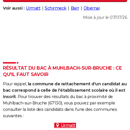
City break
Voyage de noces
Climat
Destinations
Voyage nature
Forum
+
PHOTO
Voir aussi :
Urmatt
Schirmeck
Barr
Obernai
Mise à jour le 07/07/26
GUIDES D'ACHAT
BONS PLANS
CARTE DE VOEUX
Carte Bonne année
Carte Pâques
Carte de Noël
Carte Saint-Valentin
Carte d'anniversaire
DICTIONNAIRE
Biographies
Expressions
Dictionnaire
Citations
Proverbes
PROGRAMME TV
RÉSULTAT DU BAC À MUHLBACH-SUR-BRUCHE : CE
QU'IL FAUT SAVOIR
COPAINS D'AVANT
Pour rappel,
la commune de rattachement d'un candidat au
Se connecter
Collèges
Universités
Service militaire
S'inscrire
Lycées
Primaires
Entreprises
Avis de recherche
AVIS DE DÉCÈS
bac correspond à celle de l'établissement scolaire où il est
inscrit
. Pour trouver des résultats du bac à proximité de
FORUM
Muhlbach-sur-Bruche (67130), vous pouvez par exemple
consulter la liste des candidats dans l'une des communes
Lifestyle
Sport
Television
Cinema
Bricolage
Culture
Auto
Voyage
suivantes :
Urmatt