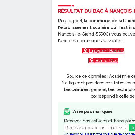
RÉSULTAT DU BAC À NANÇOIS-L
Pour rappel,
la commune de rattache
l'établissement scolaire où il est ins
Nançois-le-Grand (55500), vous pouve
l'une des communes suivantes :
Ligny-en-Barrois
Bar-le-Duc
Source de données : Académie de
Ne figurent pas dans ces listes les 
baccalauréat général, bac technolo
correspond à celle de
A ne pas manquer
Recevez nos astuces et bons plans
J
En savoir plus sur notre politique de confiden