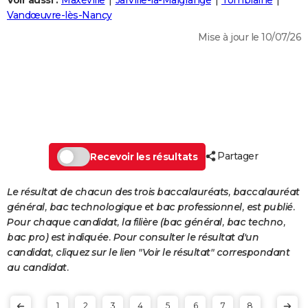
Voir aussi :
Maxéville
Jarville-la-Malgrange
Tomblaine
City break
Voyage de noces
Climat
Destinations
Voyage nature
Forum
+
Vandœuvre-lès-Nancy
PHOTO
Mise à jour le 10/07/26
GUIDES D'ACHAT
BONS PLANS
CARTE DE VOEUX
Carte Bonne année
Carte Pâques
Carte de Noël
Carte Saint-Valentin
Carte d'anniversaire
DICTIONNAIRE
Biographies
Expressions
Dictionnaire
Citations
Proverbes
Partager
PROGRAMME TV
Recevoir les résultats
COPAINS D'AVANT
Le résultat de chacun des trois baccalauréats, baccalauréat
général, bac technologique et bac professionnel, est publié.
Se connecter
Collèges
Universités
Service militaire
S'inscrire
Lycées
Primaires
Entreprises
Avis de recherche
AVIS DE DÉCÈS
Pour chaque candidat, la filière (bac général, bac techno,
bac pro) est indiquée. Pour consulter le résultat d'un
FORUM
candidat, cliquez sur le lien "Voir le résultat" correspondant
Lifestyle
Sport
Television
Cinema
Bricolage
Culture
Auto
Voyage
au candidat.
1
2
3
4
5
6
7
8