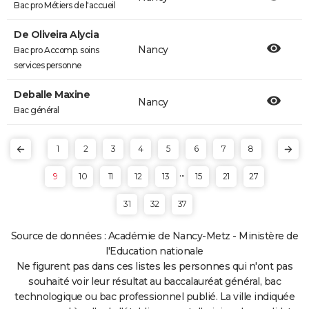
Bac pro Métiers de l'accueil
De Oliveira Alycia
Nancy
Bac pro Accomp. soins
services personne
Deballe Maxine
Nancy
Bac général
1
2
3
4
5
6
7
8
...
9
10
11
12
13
15
21
27
31
32
37
Source de données : Académie de Nancy-Metz - Ministère de
l'Education nationale
Ne figurent pas dans ces listes les personnes qui n'ont pas
souhaité voir leur résultat au baccalauréat général, bac
technologique ou bac professionnel publié. La ville indiquée