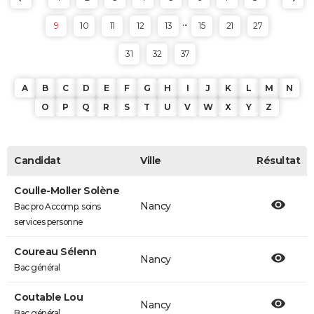
...
9
10
11
12
13
15
21
27
31
32
37
A
B
C
D
E
F
G
H
I
J
K
L
M
N
O
P
Q
R
S
T
U
V
W
X
Y
Z
Candidat
Ville
Résultat
Coulle-Moller Solène
Nancy
Bac pro Accomp. soins
services personne
Coureau Sélenn
Nancy
Bac général
Coutable Lou
Nancy
Bac général