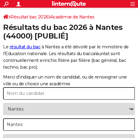
ACTUALITÉS
Connexion
S'inscrire
Résultat bac 2026
Académie de Nantes
Rechercher
Société
Education
Villes
Politique
Faits Divers
Monde
+
SPORT
Résultats du bac 2026 à
Nantes
Football
Cyclisme
Forum
Coupe du monde 2026
Tennis
Rugby
CULTURE
(44000) [PUBLIÉ]
TNT
Cinéma
Musique
Programme TV
Streaming
Sorties cinéma
+
FINANCE
Le
résultat du bac
à Nantes a été dévoilé par le ministère de
l'Education nationale. Les résultats du baccalauréat sont
Impôts
Immobilier
Banque
Crédit
Retraite
Epargne
Risques naturels par ville
Assurance
AUTO
continuellement enrichis filière par filière (bac général, bac
techno, bac pro).
Réserver un essai
Berlines
Forum auto
Essais
Citadines
SUV
+
HIGH-TECH
Merci d'indiquer un nom de candidat, ou de renseigner une
Meilleur smartphone
Ordinateurs
Guide high-tech
Mobiles
Internet
Jeux vidéo
+
BRICOLAGE
ville ou de choisir une académie.
Aménagement intérieur
Cuisine
Jardinage
+
Forum
Extérieur
Salle de bains
Rangement
WEEK-END
Escapades
Expositions
Week-end nature
Guides de France
Patrimoine
Musées
+
LIFESTYLE
Bien-être
Mode
+
Art de vivre
Loisirs
Modes de vie
SANTE
Guide de la santé
Médicaments
+
Alimentation
Maladies
Sommeil
VOYAGE