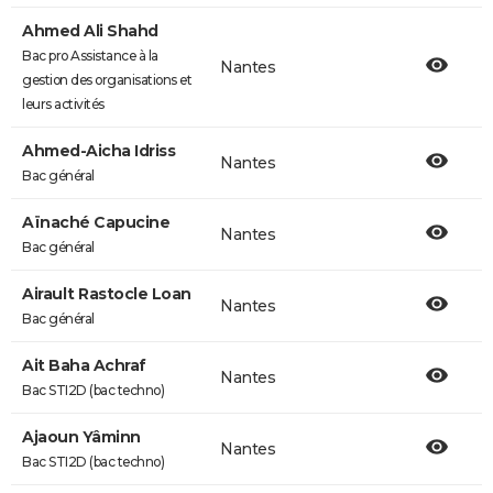
Ahmed Ali Shahd
Bac pro Assistance à la
Nantes
gestion des organisations et
leurs activités
Ahmed-Aicha Idriss
Nantes
Bac général
Aïnaché Capucine
Nantes
Bac général
Airault Rastocle Loan
Nantes
Bac général
Ait Baha Achraf
Nantes
Bac STI2D (bac techno)
Ajaoun Yâminn
Nantes
Bac STI2D (bac techno)