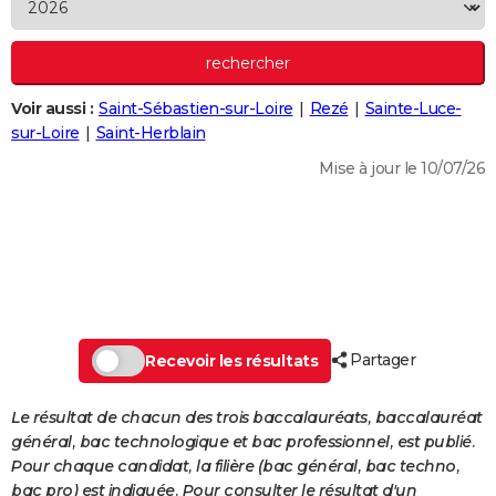
City break
Voyage de noces
Climat
Destinations
Voyage nature
Forum
+
PHOTO
GUIDES D'ACHAT
Voir aussi :
Saint-Sébastien-sur-Loire
Rezé
Sainte-Luce-
BONS PLANS
sur-Loire
Saint-Herblain
CARTE DE VOEUX
Mise à jour le 10/07/26
Carte Bonne année
Carte Pâques
Carte de Noël
Carte Saint-Valentin
Carte d'anniversaire
DICTIONNAIRE
Biographies
Expressions
Dictionnaire
Citations
Proverbes
PROGRAMME TV
COPAINS D'AVANT
Se connecter
Collèges
Universités
Service militaire
S'inscrire
Lycées
Primaires
Entreprises
Avis de recherche
AVIS DE DÉCÈS
Partager
Recevoir les résultats
FORUM
Le résultat de chacun des trois baccalauréats, baccalauréat
Lifestyle
Sport
Television
Cinema
Bricolage
Culture
Auto
Voyage
général, bac technologique et bac professionnel, est publié.
Pour chaque candidat, la filière (bac général, bac techno,
bac pro) est indiquée. Pour consulter le résultat d'un