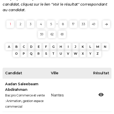
candidat, cliquez sur le lien "Voir le résultat" correspondant
au candidat.
...
1
2
3
4
5
8
17
33
49
59
62
69
A
B
C
D
E
F
G
H
I
J
K
L
M
N
O
P
Q
R
S
T
U
V
W
X
Y
Z
Candidat
Ville
Résultat
Aadan Saleebaam
Abdirahman
Nantes
Bac pro Commerce et vente
: Animation, gestion espace
commercial