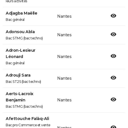
leurs activités
Adjagba Maëlle
Nantes
Bac général
Adonsou Abla
Nantes
Bac STMG (bac techno)
Adron-Lesieur
Léonard
Nantes
Bac général
Adrouji Sara
Nantes
Bac ST2S (bac techno)
Aerts-Lacroix
Benjamin
Nantes
Bac STMG (bac techno)
Afettouche Falàq-Ali
Bac pro Commerce et vente