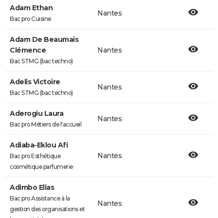
Adam Ethan
Nantes
Bac pro Cuisine
Adam De Beaumais
Clémence
Nantes
Bac STMG (bac techno)
Adelis Victoire
Nantes
Bac STMG (bac techno)
Aderogiu Laura
Nantes
Bac pro Métiers de l'accueil
Adiaba-Eklou Afi
Nantes
Bac pro Esthétique
cosmétique parfumerie
Adimbo Elias
Bac pro Assistance à la
Nantes
gestion des organisations et