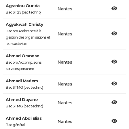
Agraniou Ourida
Nantes
Bac ST2S (bac techno)
Agyakwah Christy
Bac pro Assistance à la
Nantes
gestion des organisations et
leurs activités
Ahmad Oranose
Nantes
Bac pro Accomp. soins
services personne
Ahmadi Mariem
Nantes
Bac STMG (bac techno)
Ahmed Dayane
Nantes
Bac STMG (bac techno)
Ahmed Abdi Elias
Nantes
Bac général