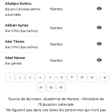
Akakpo Kokou
Nantes
Bac pro Carrossier peintre
automobile
Akbari Aynaz
Nantes
Bac STMG (bac techno)
Ake Timeo
Nantes
Bac STMG (bac techno)
Akel Nawar
Nantes
Bac général
...
1
2
3
4
5
8
17
33
49
59
62
69
Source de données : Académie de Nantes - Ministère de
l'Education nationale
Ne figurent pas dans ces listes les personnes qui n'ont pas