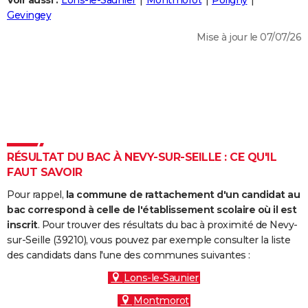
Voir aussi :
Lons-le-Saunier
Montmorot
Poligny
City break
Voyage de noces
Climat
Destinations
Voyage nature
Forum
+
Gevingey
PHOTO
Mise à jour le 07/07/26
GUIDES D'ACHAT
BONS PLANS
CARTE DE VOEUX
Carte Bonne année
Carte Pâques
Carte de Noël
Carte Saint-Valentin
Carte d'anniversaire
DICTIONNAIRE
Biographies
Expressions
Dictionnaire
Citations
Proverbes
RÉSULTAT DU BAC À NEVY-SUR-SEILLE : CE QU'IL
PROGRAMME TV
FAUT SAVOIR
COPAINS D'AVANT
Pour rappel,
la commune de rattachement d'un candidat au
Se connecter
Collèges
Universités
Service militaire
S'inscrire
Lycées
Primaires
Entreprises
Avis de recherche
bac correspond à celle de l'établissement scolaire où il est
AVIS DE DÉCÈS
inscrit
. Pour trouver des résultats du bac à proximité de Nevy-
sur-Seille (39210), vous pouvez par exemple consulter la liste
FORUM
des candidats dans l'une des communes suivantes :
Lifestyle
Sport
Television
Cinema
Bricolage
Culture
Auto
Voyage
Lons-le-Saunier
Montmorot