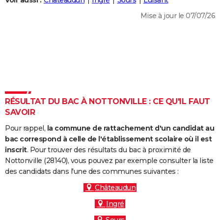
Voir aussi :
Châteaudun
Ingré
Sours
Luisant
City break
Voyage de noces
Climat
Destinations
Voyage nature
Forum
+
PHOTO
Mise à jour le 07/07/26
GUIDES D'ACHAT
BONS PLANS
CARTE DE VOEUX
Carte Bonne année
Carte Pâques
Carte de Noël
Carte Saint-Valentin
Carte d'anniversaire
DICTIONNAIRE
RÉSULTAT DU BAC À NOTTONVILLE : CE QU'IL FAUT
Biographies
Expressions
Dictionnaire
Citations
Proverbes
SAVOIR
PROGRAMME TV
Pour rappel,
la commune de rattachement d'un candidat au
COPAINS D'AVANT
bac correspond à celle de l'établissement scolaire où il est
Se connecter
Collèges
Universités
Service militaire
S'inscrire
Lycées
Primaires
Entreprises
Avis de recherche
inscrit
. Pour trouver des résultats du bac à proximité de
AVIS DE DÉCÈS
Nottonville (28140), vous pouvez par exemple consulter la liste
des candidats dans l'une des communes suivantes :
FORUM
Châteaudun
Lifestyle
Sport
Television
Cinema
Bricolage
Culture
Auto
Voyage
Ingré