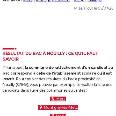
Voir aussi :
Metz
Montigny-lès-Metz
Marly
Talange
City break
Voyage de noces
Climat
Destinations
Voyage nature
Forum
+
PHOTO
Mise à jour le 07/07/26
GUIDES D'ACHAT
BONS PLANS
CARTE DE VOEUX
Carte Bonne année
Carte Pâques
Carte de Noël
Carte Saint-Valentin
Carte d'anniversaire
DICTIONNAIRE
RÉSULTAT DU BAC À NOUILLY : CE QU'IL FAUT
Biographies
Expressions
Dictionnaire
Citations
Proverbes
SAVOIR
PROGRAMME TV
Pour rappel,
la commune de rattachement d'un candidat au
COPAINS D'AVANT
bac correspond à celle de l'établissement scolaire où il est
Se connecter
Collèges
Universités
Service militaire
S'inscrire
Lycées
Primaires
Entreprises
Avis de recherche
inscrit
. Pour trouver des résultats du bac à proximité de
AVIS DE DÉCÈS
Nouilly (57645), vous pouvez par exemple consulter la liste des
candidats dans l'une des communes suivantes :
FORUM
Metz
Lifestyle
Sport
Television
Cinema
Bricolage
Culture
Auto
Voyage
Montigny-lès-Metz