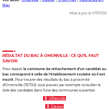
Voir aussi :
Offranville
Dieppe
Envermeu
Mesnières-en-
City break
Voyage de noces
Climat
Destinations
Voyage nature
Forum
+
Bray
PHOTO
Mise à jour le 07/07/26
GUIDES D'ACHAT
BONS PLANS
CARTE DE VOEUX
Carte Bonne année
Carte Pâques
Carte de Noël
Carte Saint-Valentin
Carte d'anniversaire
DICTIONNAIRE
Biographies
Expressions
Dictionnaire
Citations
Proverbes
RÉSULTAT DU BAC À OMONVILLE : CE QU'IL FAUT
PROGRAMME TV
SAVOIR
COPAINS D'AVANT
Pour rappel,
la commune de rattachement d'un candidat au
Se connecter
Collèges
Universités
Service militaire
S'inscrire
Lycées
Primaires
Entreprises
Avis de recherche
bac correspond à celle de l'établissement scolaire où il est
AVIS DE DÉCÈS
inscrit
. Pour trouver des résultats du bac à proximité
d'Omonville (76730), vous pouvez par exemple consulter la
FORUM
liste des candidats dans l'une des communes suivantes :
Lifestyle
Sport
Television
Cinema
Bricolage
Culture
Auto
Voyage
Offranville
Dieppe