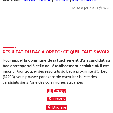
Voir aussi :
Bernay
Lisieux
Brionne
Pont-l'Évêque
City break
Voyage de noces
Climat
Destinations
Voyage nature
Forum
+
PHOTO
Mise à jour le 07/07/26
GUIDES D'ACHAT
BONS PLANS
CARTE DE VOEUX
Carte Bonne année
Carte Pâques
Carte de Noël
Carte Saint-Valentin
Carte d'anniversaire
DICTIONNAIRE
RÉSULTAT DU BAC À ORBEC : CE QU'IL FAUT SAVOIR
Biographies
Expressions
Dictionnaire
Citations
Proverbes
PROGRAMME TV
Pour rappel,
la commune de rattachement d'un candidat au
bac correspond à celle de l'établissement scolaire où il est
COPAINS D'AVANT
inscrit
. Pour trouver des résultats du bac à proximité d'Orbec
Se connecter
Collèges
Universités
Service militaire
S'inscrire
Lycées
Primaires
Entreprises
Avis de recherche
(14290), vous pouvez par exemple consulter la liste des
AVIS DE DÉCÈS
candidats dans l'une des communes suivantes :
FORUM
Bernay
Lifestyle
Sport
Television
Cinema
Bricolage
Culture
Auto
Voyage
Lisieux
Brionne