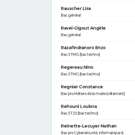
Rauscher Lisa
Bac général
Ravel-Gigout Angèle
Bac général
Razafindranoro Enzo
Bac STMG (bac techno)
Regereau Nino
Bac STMG (bac techno)
Regnier Constance
Bac pro Métiers de la mode (vêtement)
Rehouni Loubna
Bac ST2S (bac techno)
Reinette-Lecuyer Nathan
Bac pro Cybersécurité, informatique &