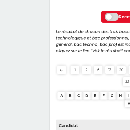
Recev
Le résultat de chacun des trois bac
technologique et bac professionnel, e
général, bac techno, bac pro) est ind
cliquez sur le lien "Voir le résultat"
1
2
6
13
20
33
A
B
C
D
E
F
G
H
I
Candidat