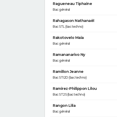
Ragueneau Tiphaine
Bac général
Rahagason Nathanaël
Bac STL (bac techno)
Rakotovelo Maia
Bac général
Ramananarivo Ny
Bac général
Ramillon Jeanne
Bac STI2D (bac techno)
Ramirez-Philippon Lilou
Bac ST2S (bac techno)
Rangon Lilia
Bac général