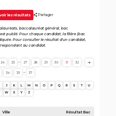
Partager
oir les résultats
calauréats, baccalauréat général, bac
st publié. Pour chaque candidat, la filière (bac
iquée. Pour consulter le résultat d'un candidat,
 correspondant au candidat.
...
24
25
27
28
29
30
31
32
...
34
35
37
J
K
L
M
N
O
P
Q
R
S
T
U
V
W
X
Y
Z
Ville
Résultat
Bac