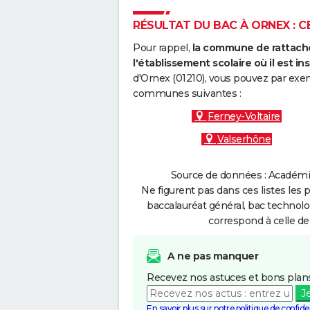
RÉSULTAT DU BAC À ORNEX : C
Pour rappel,
la commune de rattache
l'établissement scolaire où il est ins
d'Ornex (01210), vous pouvez par exem
communes suivantes :
Ferney-Voltaire
Valserhône
Source de données : Académie
Ne figurent pas dans ces listes les 
baccalauréat général, bac technolo
correspond à celle de
A ne pas manquer
Recevez nos astuces et bons plans
J
En savoir plus sur notre politique de confiden