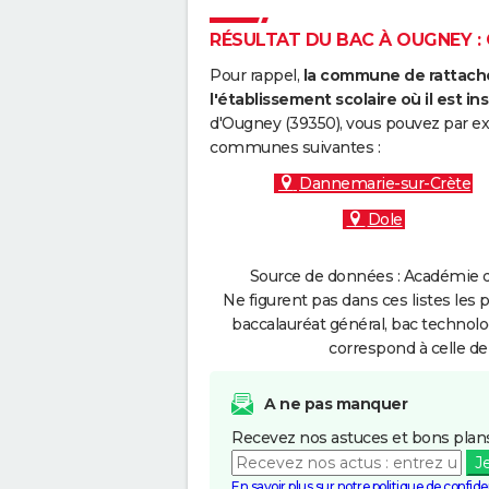
RÉSULTAT DU BAC À OUGNEY : 
Pour rappel,
la commune de rattache
l'établissement scolaire où il est ins
d'Ougney (39350), vous pouvez par exe
communes suivantes :
Dannemarie-sur-Crète
Dole
Source de données : Académie d
Ne figurent pas dans ces listes les 
baccalauréat général, bac technolo
correspond à celle de
A ne pas manquer
Recevez nos astuces et bons plans
J
En savoir plus sur notre politique de confiden