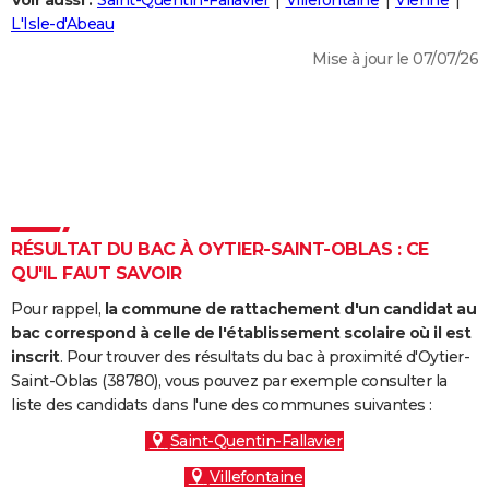
Voir aussi :
Saint-Quentin-Fallavier
Villefontaine
Vienne
City break
Voyage de noces
Climat
Destinations
Voyage nature
Forum
+
L'Isle-d'Abeau
PHOTO
Mise à jour le 07/07/26
GUIDES D'ACHAT
BONS PLANS
CARTE DE VOEUX
Carte Bonne année
Carte Pâques
Carte de Noël
Carte Saint-Valentin
Carte d'anniversaire
DICTIONNAIRE
Biographies
Expressions
Dictionnaire
Citations
Proverbes
RÉSULTAT DU BAC À OYTIER-SAINT-OBLAS : CE
PROGRAMME TV
QU'IL FAUT SAVOIR
COPAINS D'AVANT
Pour rappel,
la commune de rattachement d'un candidat au
Se connecter
Collèges
Universités
Service militaire
S'inscrire
Lycées
Primaires
Entreprises
Avis de recherche
bac correspond à celle de l'établissement scolaire où il est
AVIS DE DÉCÈS
inscrit
. Pour trouver des résultats du bac à proximité d'Oytier-
Saint-Oblas (38780), vous pouvez par exemple consulter la
FORUM
liste des candidats dans l'une des communes suivantes :
Lifestyle
Sport
Television
Cinema
Bricolage
Culture
Auto
Voyage
Saint-Quentin-Fallavier
Villefontaine