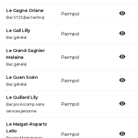
Le Gagne Oriane
Paimpol
Bac ST2S (bac techno)
Le Gall Lilly
Paimpol
Bac général
Le Grand-Sagnier
Melaine
Paimpol
Bac général
Le Guen Soën
Paimpol
Bac général
Le Guillard Lily
Paimpol
Bac pro Accomp. soins
services personne
Le Maigat-Ropartz
Lelio
Paimpol
Bac pro Maintenance