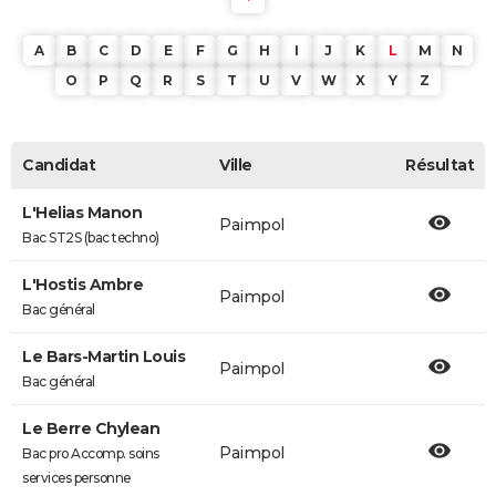
A
B
C
D
E
F
G
H
I
J
K
L
M
N
O
P
Q
R
S
T
U
V
W
X
Y
Z
Candidat
Ville
Résultat
L'Helias Manon
Paimpol
Bac ST2S (bac techno)
L'Hostis Ambre
Paimpol
Bac général
Le Bars-Martin Louis
Paimpol
Bac général
Le Berre Chylean
Paimpol
Bac pro Accomp. soins
services personne