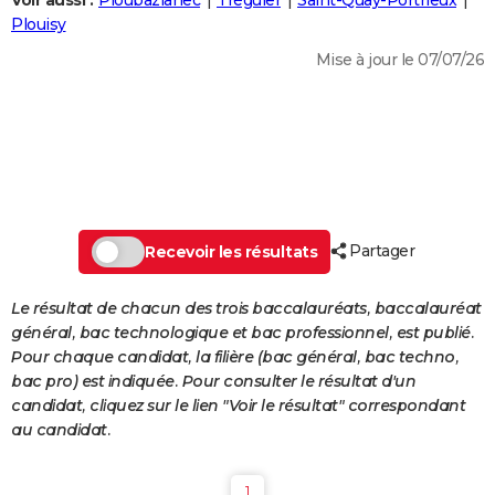
Voir aussi :
Ploubazlanec
Tréguier
Saint-Quay-Portrieux
City break
Voyage de noces
Climat
Destinations
Voyage nature
Forum
+
Plouisy
PHOTO
Mise à jour le 07/07/26
GUIDES D'ACHAT
BONS PLANS
CARTE DE VOEUX
Carte Bonne année
Carte Pâques
Carte de Noël
Carte Saint-Valentin
Carte d'anniversaire
DICTIONNAIRE
Biographies
Expressions
Dictionnaire
Citations
Proverbes
Partager
PROGRAMME TV
Recevoir les résultats
COPAINS D'AVANT
Le résultat de chacun des trois baccalauréats, baccalauréat
général, bac technologique et bac professionnel, est publié.
Se connecter
Collèges
Universités
Service militaire
S'inscrire
Lycées
Primaires
Entreprises
Avis de recherche
AVIS DE DÉCÈS
Pour chaque candidat, la filière (bac général, bac techno,
bac pro) est indiquée. Pour consulter le résultat d'un
FORUM
candidat, cliquez sur le lien "Voir le résultat" correspondant
Lifestyle
Sport
Television
Cinema
Bricolage
Culture
Auto
Voyage
au candidat.
1