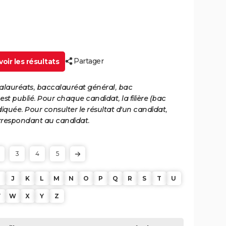
Partager
oir les résultats
calauréats, baccalauréat général, bac
st publié. Pour chaque candidat, la filière (bac
iquée. Pour consulter le résultat d'un candidat,
 correspondant au candidat.
3
4
5
J
K
L
M
N
O
P
Q
R
S
T
U
V
W
X
Y
Z