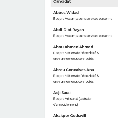
Candidat
Abbes Widad
Bac pro Accomp. soins services personne
Abdi-Dibt Rayan
Bac pro Accomp. soins services personne
Abou Ahmed Ahmed
Bac pro Métiers de l'électricité &
environnements connectés
Abreu Goncalves Ana
Bac pro Métiers de l'électricité &
environnements connectés
Adji Sarai
Bac pro Artisanat (tapissier
d'ameublement)
Akakpor Godswill