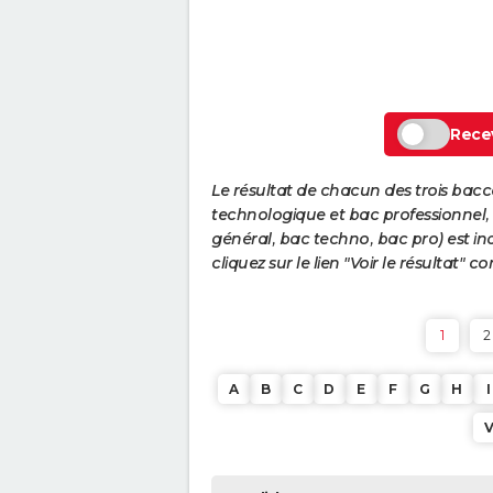
Recev
Le résultat de chacun des trois bac
technologique et bac professionnel, e
général, bac techno, bac pro) est ind
cliquez sur le lien "Voir le résultat"
1
2
A
B
C
D
E
F
G
H
I