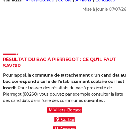
Voir aussi :
Villers-Bocage
Corbie
Amiens
Longueau
City break
Voyage de noces
Climat
Destinations
Voyage nature
Forum
+
PHOTO
Mise à jour le 07/07/26
GUIDES D'ACHAT
BONS PLANS
CARTE DE VOEUX
Carte Bonne année
Carte Pâques
Carte de Noël
Carte Saint-Valentin
Carte d'anniversaire
DICTIONNAIRE
RÉSULTAT DU BAC À PIERREGOT : CE QU'IL FAUT
Biographies
Expressions
Dictionnaire
Citations
Proverbes
SAVOIR
PROGRAMME TV
Pour rappel,
la commune de rattachement d'un candidat au
COPAINS D'AVANT
bac correspond à celle de l'établissement scolaire où il est
Se connecter
Collèges
Universités
Service militaire
S'inscrire
Lycées
Primaires
Entreprises
Avis de recherche
inscrit
. Pour trouver des résultats du bac à proximité de
AVIS DE DÉCÈS
Pierregot (80260), vous pouvez par exemple consulter la liste
des candidats dans l'une des communes suivantes :
FORUM
Villers-Bocage
Lifestyle
Sport
Television
Cinema
Bricolage
Culture
Auto
Voyage
Corbie