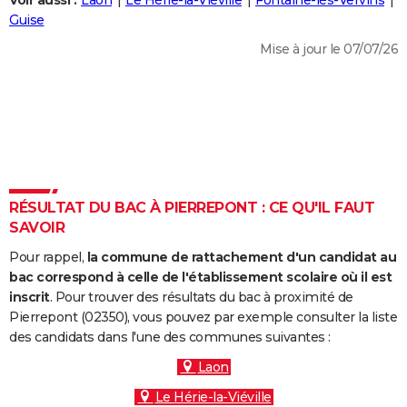
Voir aussi :
Laon
Le Hérie-la-Viéville
Fontaine-lès-Vervins
City break
Voyage de noces
Climat
Destinations
Voyage nature
Forum
+
Guise
PHOTO
Mise à jour le 07/07/26
GUIDES D'ACHAT
BONS PLANS
CARTE DE VOEUX
Carte Bonne année
Carte Pâques
Carte de Noël
Carte Saint-Valentin
Carte d'anniversaire
DICTIONNAIRE
Biographies
Expressions
Dictionnaire
Citations
Proverbes
RÉSULTAT DU BAC À PIERREPONT : CE QU'IL FAUT
PROGRAMME TV
SAVOIR
COPAINS D'AVANT
Pour rappel,
la commune de rattachement d'un candidat au
Se connecter
Collèges
Universités
Service militaire
S'inscrire
Lycées
Primaires
Entreprises
Avis de recherche
bac correspond à celle de l'établissement scolaire où il est
AVIS DE DÉCÈS
inscrit
. Pour trouver des résultats du bac à proximité de
Pierrepont (02350), vous pouvez par exemple consulter la liste
FORUM
des candidats dans l'une des communes suivantes :
Lifestyle
Sport
Television
Cinema
Bricolage
Culture
Auto
Voyage
Laon
Le Hérie-la-Viéville