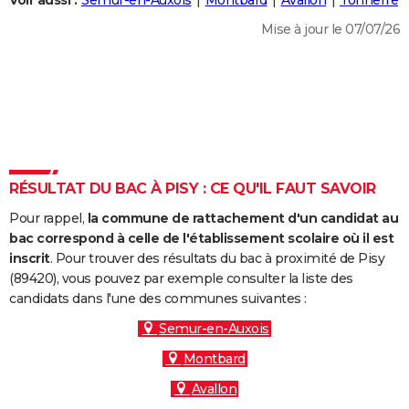
Voir aussi :
Semur-en-Auxois
Montbard
Avallon
Tonnerre
City break
Voyage de noces
Climat
Destinations
Voyage nature
Forum
+
PHOTO
Mise à jour le 07/07/26
GUIDES D'ACHAT
BONS PLANS
CARTE DE VOEUX
Carte Bonne année
Carte Pâques
Carte de Noël
Carte Saint-Valentin
Carte d'anniversaire
DICTIONNAIRE
RÉSULTAT DU BAC À PISY : CE QU'IL FAUT SAVOIR
Biographies
Expressions
Dictionnaire
Citations
Proverbes
PROGRAMME TV
Pour rappel,
la commune de rattachement d'un candidat au
bac correspond à celle de l'établissement scolaire où il est
COPAINS D'AVANT
inscrit
. Pour trouver des résultats du bac à proximité de Pisy
Se connecter
Collèges
Universités
Service militaire
S'inscrire
Lycées
Primaires
Entreprises
Avis de recherche
(89420), vous pouvez par exemple consulter la liste des
AVIS DE DÉCÈS
candidats dans l'une des communes suivantes :
FORUM
Semur-en-Auxois
Lifestyle
Sport
Television
Cinema
Bricolage
Culture
Auto
Voyage
Montbard
Avallon