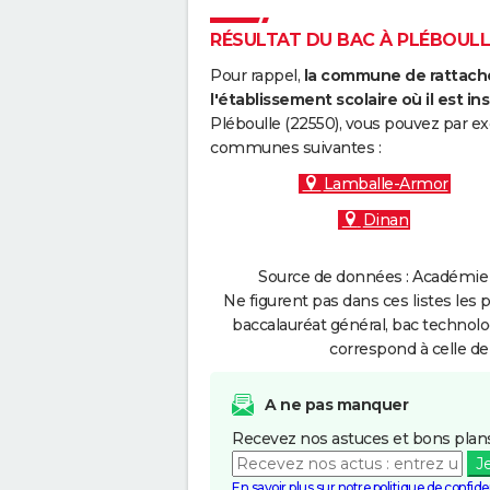
RÉSULTAT DU BAC À PLÉBOULLE
Pour rappel,
la commune de rattache
l'établissement scolaire où il est ins
Pléboulle (22550), vous pouvez par ex
communes suivantes :
Lamballe-Armor
Dinan
Source de données : Académie 
Ne figurent pas dans ces listes les 
baccalauréat général, bac technolo
correspond à celle de
A ne pas manquer
Recevez nos astuces et bons plans
J
En savoir plus sur notre politique de confiden