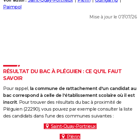
Voir aussi :
Saint-Quay-Portrieux
Plérin
Guingamp
City break
Voyage de noces
Climat
Destinations
Voyage nature
Forum
+
Paimpol
PHOTO
Mise à jour le 07/07/26
GUIDES D'ACHAT
BONS PLANS
CARTE DE VOEUX
Carte Bonne année
Carte Pâques
Carte de Noël
Carte Saint-Valentin
Carte d'anniversaire
DICTIONNAIRE
Biographies
Expressions
Dictionnaire
Citations
Proverbes
RÉSULTAT DU BAC À PLÉGUIEN : CE QU'IL FAUT
PROGRAMME TV
SAVOIR
COPAINS D'AVANT
Pour rappel,
la commune de rattachement d'un candidat au
Se connecter
Collèges
Universités
Service militaire
S'inscrire
Lycées
Primaires
Entreprises
Avis de recherche
bac correspond à celle de l'établissement scolaire où il est
AVIS DE DÉCÈS
inscrit
. Pour trouver des résultats du bac à proximité de
Pléguien (22290), vous pouvez par exemple consulter la liste
FORUM
des candidats dans l'une des communes suivantes :
Lifestyle
Sport
Television
Cinema
Bricolage
Culture
Auto
Voyage
Saint-Quay-Portrieux
Plérin