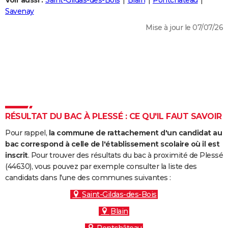
Voir aussi :
Saint-Gildas-des-Bois
Blain
Pontchâteau
City break
Voyage de noces
Climat
Destinations
Voyage nature
Forum
+
Savenay
PHOTO
Mise à jour le 07/07/26
GUIDES D'ACHAT
BONS PLANS
CARTE DE VOEUX
Carte Bonne année
Carte Pâques
Carte de Noël
Carte Saint-Valentin
Carte d'anniversaire
DICTIONNAIRE
Biographies
Expressions
Dictionnaire
Citations
Proverbes
RÉSULTAT DU BAC À PLESSÉ : CE QU'IL FAUT SAVOIR
PROGRAMME TV
Pour rappel,
la commune de rattachement d'un candidat au
COPAINS D'AVANT
bac correspond à celle de l'établissement scolaire où il est
Se connecter
Collèges
Universités
Service militaire
S'inscrire
Lycées
Primaires
Entreprises
Avis de recherche
inscrit
. Pour trouver des résultats du bac à proximité de Plessé
AVIS DE DÉCÈS
(44630), vous pouvez par exemple consulter la liste des
candidats dans l'une des communes suivantes :
FORUM
Saint-Gildas-des-Bois
Lifestyle
Sport
Television
Cinema
Bricolage
Culture
Auto
Voyage
Blain