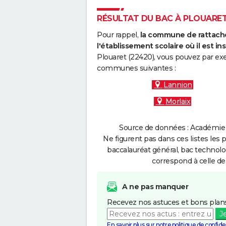
RÉSULTAT DU BAC À PLOUARET 
Pour rappel,
la commune de rattache
l'établissement scolaire où il est ins
Plouaret (22420), vous pouvez par exe
communes suivantes :
Lannion
Morlaix
Source de données : Académie 
Ne figurent pas dans ces listes les 
baccalauréat général, bac technolo
correspond à celle de
A ne pas manquer
Recevez nos astuces et bons plans
J
En savoir plus sur notre politique de confiden